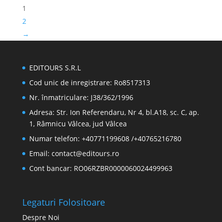
1
2
→
EDITOURS S.R.L
Cod unic de inregistrare: Ro8517313
Nr. înmatriculare: J38/362/1996
Adresa: Str. Ion Referendaru, Nr 4, bl.A18, sc. C, ap.
1, Râmnicu Vâlcea, jud Vâlcea
Numar telefon: +40771199608 /+40765216780
Email:
contact@editours.ro
Cont bancar: RO06RZBR0000060024499963
Legaturi Folositoare
Despre Noi