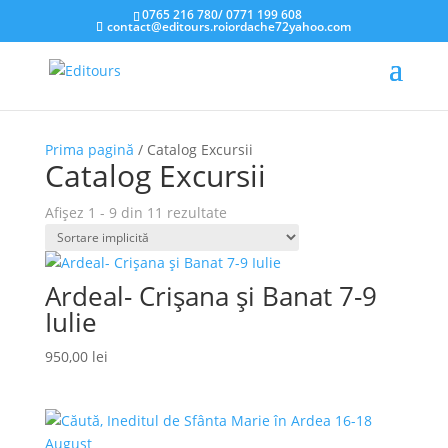
0765 216 780
/
0771 199 608
contact@editours.roiordache72yahoo.com
Prima pagină
/ Catalog Excursii
Catalog Excursii
Afișez 1 - 9 din 11 rezultate
Ardeal- Crișana și Banat 7-9
Iulie
950,00
lei