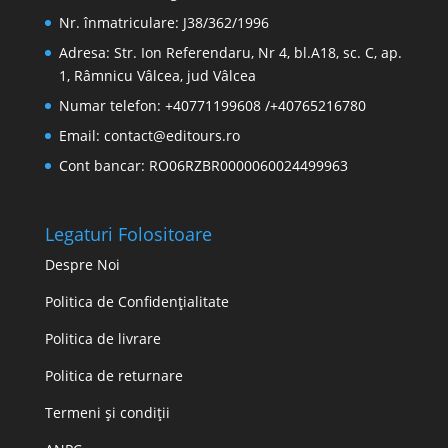
Nr. înmatriculare: J38/362/1996
Adresa: Str. Ion Referendaru, Nr 4, bl.A18, sc. C, ap.
1, Râmnicu Vâlcea, jud Vâlcea
Numar telefon: +40771199608 /+40765216780
Email:
contact@editours.ro
Cont bancar: RO06RZBR0000060024499963
Legaturi Folositoare
Despre Noi
Politica de Confidențialitate
Politica de livrare
Politica de returnare
Termeni și condiții