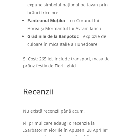
expune simbolul național pe tavan prin
brâuri tricolore
Panteonul
Moților
– cu Gorunul lui
Horea și Mormântul lui Avram Iancu
Grădin
ile
de la
Banpotoc
– explozie de
culoare în mica Italie a Hunedoarei
5. Cost: 265 lei, include
transport, masa de
prânz
festiv de Florii
,
ghid
Recenzii
Nu există recenzii până acum.
Fii primul care adaugi o recenzie la
„Sărbătorim Floriile în Apuseni 28 Aprilie”