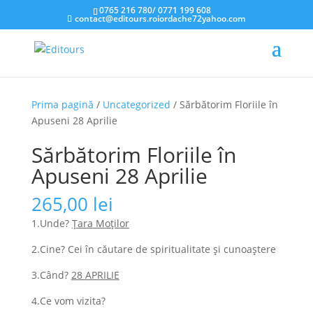
0765 216 780
/
0771 199 608
contact@editours.roiordache72yahoo.com
Prima pagină
/
Uncategorized
/ Sărbătorim Floriile în
Apuseni 28 Aprilie
Sărbătorim Floriile în
Apuseni 28 Aprilie
265,00
lei
1.Unde?
Țara Moților
2.Cine? Cei în căutare de spiritualitate și cunoaștere
3.Când?
28
APRILIE
4.Ce vom vizita?