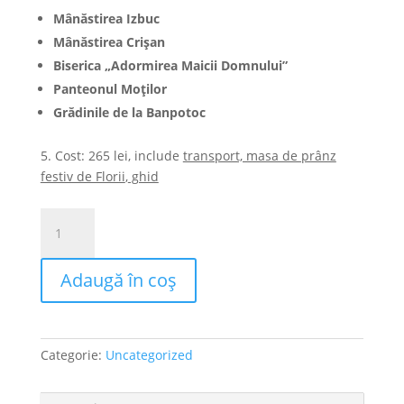
M
â
n
ă
stirea Izbuc
M
â
n
ă
stirea
Crișan
Biserica
„
Adormirea
Maicii
Domnului
”
Panteonul
Moților
Grădin
ile
de la
Banpotoc
5. Cost: 265 lei, include
transport, masa de prânz
festiv de Florii
,
ghid
Cantitate
Sărbătorim
Floriile
Adaugă în coș
în
Apuseni
28
Aprilie
Categorie:
Uncategorized