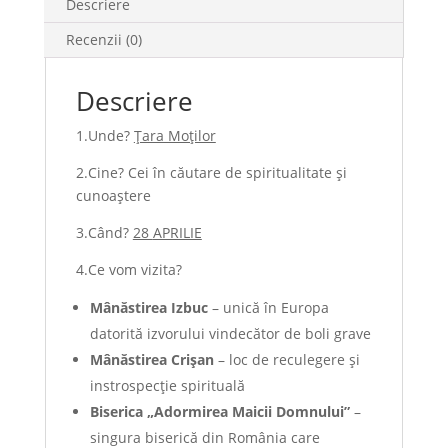
Descriere
Recenzii (0)
Descriere
1.Unde?
Țara Moților
2.Cine? Cei în căutare de spiritualitate și
cunoaștere
3.Când?
28
APRILIE
4.Ce vom vizita?
M
â
n
ă
stirea Izbuc
– unică în Europa
datorită izvorului vindecător de boli grave
M
â
n
ă
stirea
Crișan
– loc de reculegere și
instrospecție spirituală
Biserica
„
Adormirea
Maicii
Domnului
”
–
singura biserică din România care